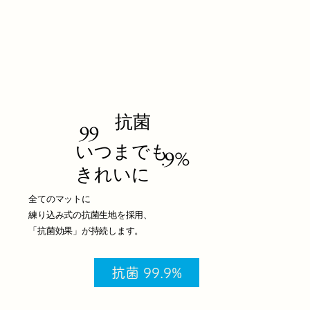
抗菌
99
いつまでも
.9%
​きれいに
全てのマットに
練り込み式の抗菌生地を採用、
「抗菌効果」が持続します。
抗菌 99.9%