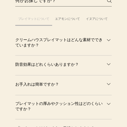
プレイマットについて
エアモンについて
イヌアについて
修理・交
クリームハウスプレイマットはどんな素材ででき
ていますか？
プレイマットは環境に優しい素材を使用しており、子供に
も安心な無毒・無臭の素材を採用しています。
防音効果はどれくらいありますか？
クリームハウスのプレイマットは特殊な高密度フォームを
使用しており、足音や物音をしっかり吸収。マンションや
お手入れは簡単ですか？
集合住宅でも階下への騒音を軽減し、安心してお使いいた
とても簡単です。防水加工されているので、飲み物をこぼ
だけます。
してもすぐに拭き取るだけでOKです。表面は汚れが染み
プレイマットの厚みやクッション性はどのくらい
ですか？
込みにくく、日常のお手入れが楽です。
各ラインナップにより異なりますが、一般的に4cmの厚さ