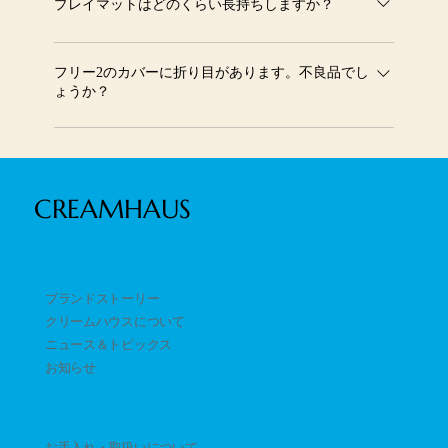
があり、適度な弾力と衝撃吸収性を備えています。お子さ
プレイマットはどのくらい長持ちしますか？
まの転倒時にも安心な設計です。フリー２スリムのライン
高品質な素材と耐久性のある構造で、長期間快適にご使用
ナップのみ３cmですが、超高密度の６層構造になってい
いただけます。形が崩れにくく、子どもが成長しても安心
フリー2のカバーに折り目があります。不良品でし
るため弾力と衝撃吸収性はほぼ変わりません。
ょうか？
して使い続けられる点が特徴です。
ご安心ください。製品の不具合ではございません。 フリ
ー2のカバーは、コンパクトに折りたたんだ状態で梱包・
発送を行っております。 そのため、開封直後は一時的に
CREAMHAUS
折り目やしわが見られる場合がございます。 これらの折
り目は、使用していくうちに自然と目立たなくなってまい
りますが、 もしすぐに目立たなくしたい場合は、以下の
方法をお試しください。 🧺 折り目の対処方法 カバーを取
ブランドストーリー
り外してください。 当て布を使用し、中温程度のアイロ
クリームハウスについて
ンで軽く押さえるようにあててください。 一度に高温で
ニュース＆トピックス
強くあてるのは避けてください。 インスタグラムや公式
​お知らせ
写真では撮影時に折り目を処理した状態のものを使用して
おりますため、実際の開封時と異なる印象をお持ちになる
場合がございます。
お手入れ・取扱いについて