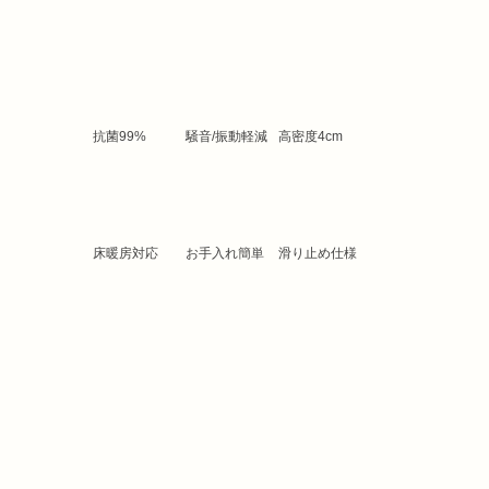
8層
クリーム色の上品なデザインは
「クリームハウス」の象徴です。
​抗菌99%
​騒音/振動軽減
高密度4cm
丈夫さと飽きないシンプルさが
選ばれ続ける理由です。
床暖房対応
お手入れ簡単
​滑り止め仕様