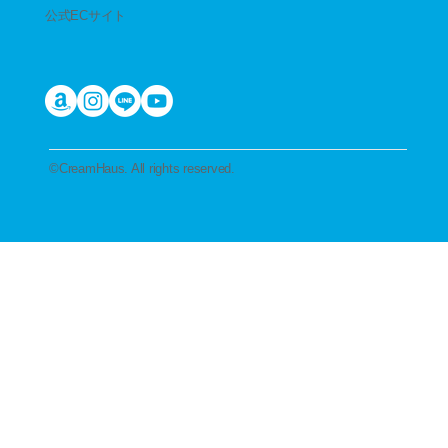
公式ECサイト
​©︎CreamHaus. All rights reserved.