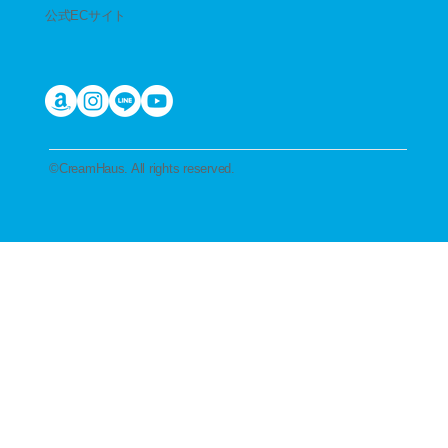
公式ECサイト
​©︎CreamHaus. All rights reserved.