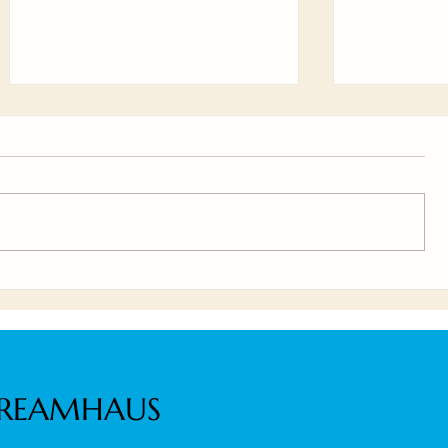
音を気にしない暮らしへ - 防
4年連続「
音性能のご紹介
No.1」受
REAMHAUS